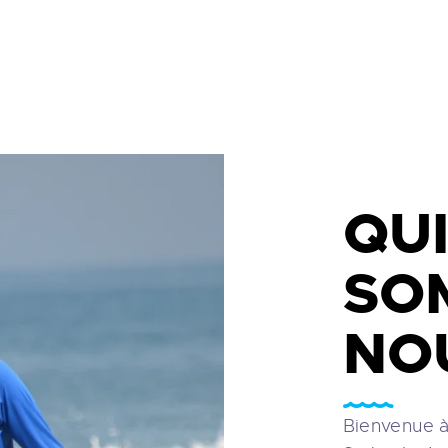
Famille
École recommandée 
5 étoiles
sur Tripadvis
jusqu'à 25%
fitez
en
ille ou en groupe dès
articipants
QU
SO
NO
Bienvenue à