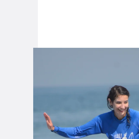
Titulaires des diplômes
internationaux de
Pro
ISA
moniteur de surf
fam
Niveaux 1 et 2
5 p