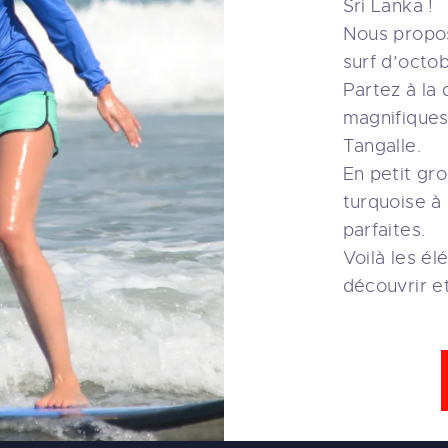
Sri Lanka !
Nous propos
surf d’octob
Partez à la
magnifiques
Tangalle.
En petit gr
turquoise à
parfaites.
Voilà les é
découvrir et