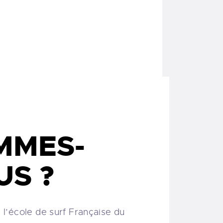
avec
Laissez-vous porter, le
est
or !
transfert aller/retour
inclus
!
I
MMES-
US ?
 l’école de surf Française du